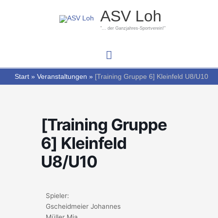
Zum
Hauptmenü
ASV Loh
Inhalt
springen
"... der Ganzjahres-Sportverein!"
Start
Veranstaltungen
[Training Gruppe 6] Kleinfeld U8/U10
[Training Gruppe
6] Kleinfeld
U8/U10
Spieler:
Gscheidmeier Johannes
Müller Mia