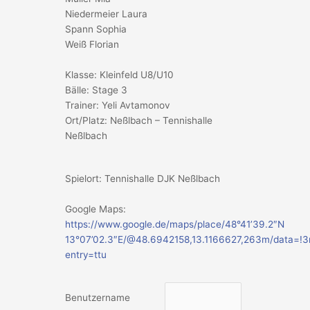
Niedermeier Laura
Spann Sophia
Weiß Florian
Klasse: Kleinfeld U8/U10
Bälle: Stage 3
Trainer: Yeli Avtamonov
Ort/Platz: Neßlbach – Tennishalle
Neßlbach
Spielort: Tennishalle DJK Neßlbach
Google Maps:
https://www.google.de/maps/place/48°41’39.2″N
13°07’02.3″E/@48.6942158,13.1166627,263m/data=!
entry=ttu
Benutzername