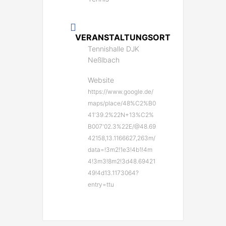
VERANSTALTUNGSORT
Tennishalle DJK
Neßlbach
Website
https://www.google.de/
maps/place/48%C2%B0
41'39.2%22N+13%C2%
B007'02.3%22E/@48.69
42158,13.1166627,263m/
data=!3m2!1e3!4b1!4m
4!3m3!8m2!3d48.69421
49!4d13.1173064?
entry=ttu