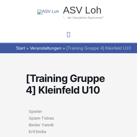
Zum
Hauptmenü
ASV Loh
Inhalt
springen
"... der Ganzjahres-Sportverein!"
Start
Veranstaltungen
[Training Gruppe 4] Kleinfeld U10
[Training Gruppe
4] Kleinfeld U10
Spieler:
Spann Tobias
Binder Yannik
Ertl Emilia