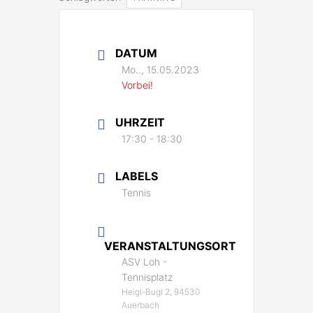
DATUM
Mo.., 15.05.2023
Vorbei!
UHRZEIT
17:30 - 18:30
LABELS
Tennis
VERANSTALTUNGSORT
ASV Loh -
Tennisplatz
Heigl-Bugl 2, 94530
Auerbach