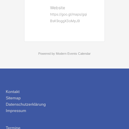
Website
https://goo.gl/maps/gqi
BsK9oggX3oMpJ9
Powered by
Modern Events Calendar
Kontakt
Sitemap
Datenschutzerklärung
Impressum
Termine