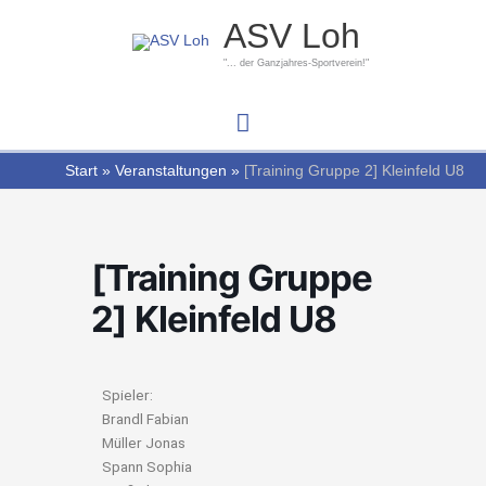
Zum
Hauptmenü
ASV Loh
Inhalt
springen
"... der Ganzjahres-Sportverein!"
Start
Veranstaltungen
[Training Gruppe 2] Kleinfeld U8
[Training Gruppe
2] Kleinfeld U8
Spieler:
Brandl Fabian
Müller Jonas
Spann Sophia