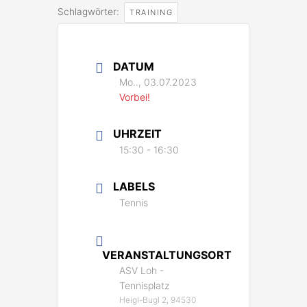
Schlagwörter:
TRAINING
DATUM
Mo.., 03.07.2023
Vorbei!
UHRZEIT
15:30 - 16:30
LABELS
Tennis
VERANSTALTUNGSORT
ASV Loh -
Tennisplatz
Heigl-Bugl 2, 94530