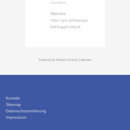
Auerbach
Website
https://goo.gl/maps/gqi
BsK9oggX3oMpJ9
Powered by
Modern Events Calendar
Kontakt
Sitemap
Datenschutzerklärung
Impressum