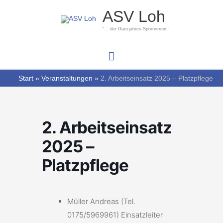
Zum
Hauptmenü
ASV Loh
Inhalt
springen
"... der Ganzjahres-Sportverein!"
Start
Veranstaltungen
2. Arbeitseinsatz 2025 – Platzpflege
2. Arbeitseinsatz
2025 –
Platzpflege
Müller Andreas (Tel.
0175/5969961) Einsatzleiter